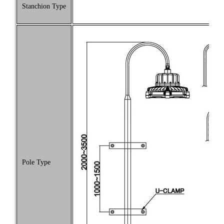
Stanchion Type
Pole Type