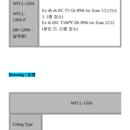
WFLL-120A
Ex db eb IIC T5 Gb IP66 for Zone 1/2 (가스
WFLL-
1, 2종 장소)
120A-P
Ex tb IIIC T100℃ Db IP66 for Zone 21/22
(분진 21, 22종 장소)
(80~120W /
일체형)
Drawing / 도면
WFLL-120A
Celing Type