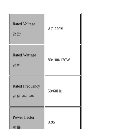
Rated Voltage
AC 220V
전압
Rated Wattage
80/100/120W
전력
Rated Frequency
50/60Hz
전원 주파수
Power Factor
0.95
역률