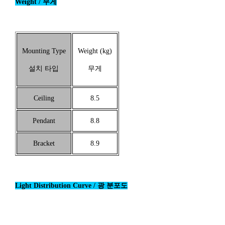
Weight / 무게
Mounting Type
Weight (kg)
설치 타입
무게
Ceiling
8.5
Pendant
8.8
Bracket
8.9
Light Distribution Curve / 광 분포도