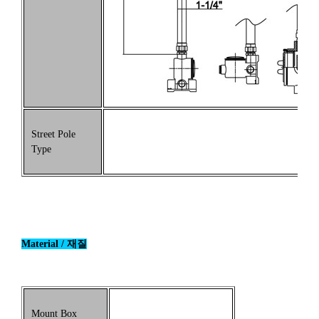
Street Pole
Type
Material / 재질
Mount Box