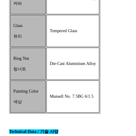
커버
Glass
Tempered Glass
유리
Ring Nut
Die-Cast Aluminium Alloy
링너트
Painting Color
Munsell No. 7.5BG 6/1.5
색상
Technical Data / 기술 사양