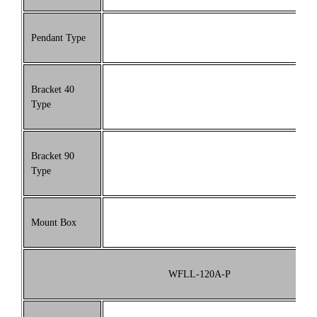
Pendant Type
Bracket 40
Type
Bracket 90
Type
Mount Box
WFLL-120A-P